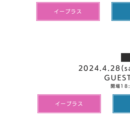
イープラス
2024.4.28(s
GUES
開場18
イープラス