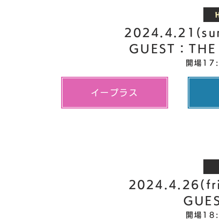
2024.4.21(s
GUEST：THE
開場17
イープラス
2024.4.26(
GUE
開場18: